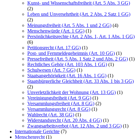
Kunst- und Wissenschaftsfreiheit (Art. 5 Abs. 3 GG)
(2)
Leben und Unversehrtheit (Art. 2 Abs. 2 Satz 1 GG)
(2)
Meinungsfreiheit (Art. 5 Abs. 1 und 2 GG)
(4)
Menschenwürde (Art. 1 GG)
(1)
Persönlichkeitsrechte (Art. 2 Abs. 1, Art. 1 Abs. 1 GG)
(6)
Petitionsrecht (Art. 17 GG)
(1)
Post- und Fernmeldegeheimnis (Art. 10 GG)
(1)
Pressefreiheit (Art. 5 Abs. 1 Satz 2 und Abs. 2 GG)
(1)
Rechtliches Gehör (Art. 103 Abs. 1 GG)
(1)
Schulwesen (Art. 7 GG)
(1)
Staatsangehörigkeit (Art. 16 Abs. 1 GG)
(1)
Staatsbürgerliche Gleichheit (Art. 33 Abs. 1 bis 3 GG)
(2)
Unverletzlichkeit der Wohnung (Art. 13 GG)
(1)
Vereinigungsfreiheit (Art. 9 GG)
(1)
Versammlungsfreiheit (Art. 8 GG)
(2)
Versammlungsrecht (Art. 8 GG)
(1)
Wahlrecht (Art. 38 GG)
(1)
Widerstandsrecht (Art. 20 Abs. 4 GG)
(1)
Zwangsarbeitsverbot (Art. 12 Abs. 2 und 3 GG)
(1)
Internationale Gerichte
(7)
Menschenrecht
(1)