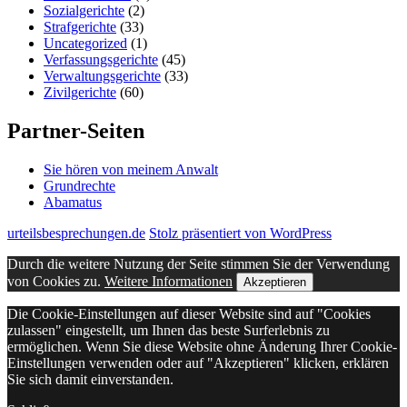
Sozialgerichte
(2)
Strafgerichte
(33)
Uncategorized
(1)
Verfassungsgerichte
(45)
Verwaltungsgerichte
(33)
Zivilgerichte
(60)
Partner-Seiten
Sie hören von meinem Anwalt
Grundrechte
Abamatus
urteilsbesprechungen.de
Stolz präsentiert von WordPress
Durch die weitere Nutzung der Seite stimmen Sie der Verwendung
von Cookies zu.
Weitere Informationen
Akzeptieren
Die Cookie-Einstellungen auf dieser Website sind auf "Cookies
zulassen" eingestellt, um Ihnen das beste Surferlebnis zu
ermöglichen. Wenn Sie diese Website ohne Änderung Ihrer Cookie-
Einstellungen verwenden oder auf "Akzeptieren" klicken, erklären
Sie sich damit einverstanden.