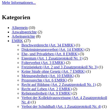
Mehr Informationen...
Kategorien
Allgemein
(10)
Anwaltsgerichte
(2)
Arbeitsgerichte
(8)
EMRK
(27)
Beschwerderecht (Art. 34 EMRK)
(1)
Diskriminierungsverbot (Art. 14 EMRK)
(2)
Ehe- und Privatleben (Art. 8 EMRK)
(3)
Eigentum (Art. 1 Zusatzprotokoll Nr. 1)
(2)
Folterverbot (Art. 3 EMRK)
(2)
Freizügigkeit (Art. 2 und 3 Zusatzprotokoll Nr. 3)
(1)
Keine Strafe ohne Gesetz (Art. 7 EMRK)
(1)
Meinungsfreiheit (Art. 10 EMRK)
(3)
Prozessrechte (Art. 6 EMRK)
(5)
Recht auf Bildung (Art. 2 Zusatzprotokoll Nr. 1)
(2)
Recht auf Leben (Art. 2 EMRK)
(2)
Religionsfreiheit (Art. 9 EMRK)
(2)
Verbot der Kollektivausweisung (Art. 4 Zusatzprotokoll
Nr. 4)
(1)
Verbot der Schuldhaft (Art. 1 Zusatzprotokoll Nr. 4)
(1)