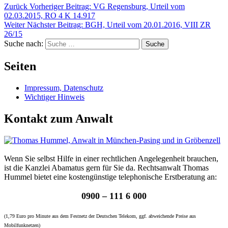
Zurück
Vorheriger Beitrag:
VG Regensburg, Urteil vom
02.03.2015, RO 4 K 14.917
Weiter
Nächster Beitrag:
BGH, Urteil vom 20.01.2016, VIII ZR
26/15
Suche nach:
Suche
Seiten
Impressum, Datenschutz
Wichtiger Hinweis
Kontakt zum Anwalt
Wenn Sie selbst Hilfe in einer rechtlichen Angelegenheit brauchen,
ist die Kanzlei Abamatus gern für Sie da. Rechtsanwalt Thomas
Hummel bietet eine kostengünstige telephonische Erstberatung an:
0900 – 111 6 000
(1,79 Euro pro Minute aus dem Festnetz der Deutschen Telekom, ggf. abweichende Preise aus
Mobilfunknetzen)