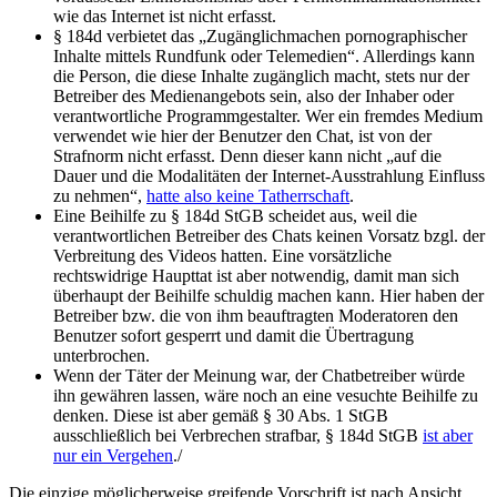
wie das Internet ist nicht erfasst.
§ 184d verbietet das „Zugänglichmachen pornographischer
Inhalte mittels Rundfunk oder Telemedien“. Allerdings kann
die Person, die diese Inhalte zugänglich macht, stets nur der
Betreiber des Medienangebots sein, also der Inhaber oder
verantwortliche Programmgestalter. Wer ein fremdes Medium
verwendet wie hier der Benutzer den Chat, ist von der
Strafnorm nicht erfasst. Denn dieser kann nicht „auf die
Dauer und die Modalitäten der Internet-Ausstrahlung Einfluss
zu nehmen“,
hatte also keine Tatherrschaft
.
Eine Beihilfe zu § 184d StGB scheidet aus, weil die
verantwortlichen Betreiber des Chats keinen Vorsatz bzgl. der
Verbreitung des Videos hatten. Eine vorsätzliche
rechtswidrige Haupttat ist aber notwendig, damit man sich
überhaupt der Beihilfe schuldig machen kann. Hier haben der
Betreiber bzw. die von ihm beauftragten Moderatoren den
Benutzer sofort gesperrt und damit die Übertragung
unterbrochen.
Wenn der Täter der Meinung war, der Chatbetreiber würde
ihn gewähren lassen, wäre noch an eine vesuchte Beihilfe zu
denken. Diese ist aber gemäß § 30 Abs. 1 StGB
ausschließlich bei Verbrechen strafbar, § 184d StGB
ist aber
nur ein Vergehen
./
Die einzige möglicherweise greifende Vorschrift ist nach Ansicht