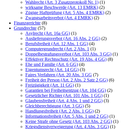
Wahlrecht (Art. 3 Zusatzprotokoll Nr. 1)
(1)
wirksame Beschwerde (Art. 13 EMRK)
(2)
Zügige Haftprüfung (Art. 5 Abs. 4 EMRK)
(2)
Zwangsarbeitsverbot (Art. 4 EMRK)
(2)
Finanzgerichte
(8)
Grundrechte
(57)
Asylrecht (Art. 16a GG)
(1)
Auslieferungsverbot (Art. 16 Abs. 2 GG)
(2)
Berufsfreiheit (Art. 12 Abs. 1 GG)
(4)
Computergrundrecht (Art. 2 Abs. 1
(1)
Doppelbestrafungsverbot (Art. 103 Abs. 3 GG)
(1)
Effektiver Rechtsschutz (Art. 19 Abs. 4 GG)
(8)
Ehe und Familie (Art. 6 GG)
(4)
Eigentumsrecht (Art. 14 GG)
(3)
Faires Verfahren (Art. 20 Abs. 3 GG
(7)
Freiheit der Person (Art. 2 Abs. 2 Satz 2 GG)
(6)
Freizügigkeit (Art. 11 GG)
(1)
Garantien bei Freiheitsentzug (Art. 104 GG)
(2)
Gesetzlicher Richter (Art. 101 Abs. 1 GG)
(1)
Glaubensfreiheit (Art. 4 Abs. 1 und 2 GG)
(3)
Gleichberechtigung (Art. 3 GG)
(5)
Handlungsfreiheit (Art. 2 Abs. 1 GG)
(2)
Informationsfreiheit (Art. 5 Abs. 1 und 2 GG)
(1)
Keine Strafe ohne Gesetz (Art. 103 Abs. 2 GG)
(1)
Kriegsdienstverweigerung (Art. 4 Abs. 3 GG)
(1)