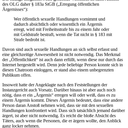
des OLG daher § 183a StGB („Erregung öffentlichen
Ärgernisses“):
Wer öffentlich sexuelle Handlungen vornimmt und
dadurch absichtlich oder wissentlich ein Ärgernis
erregt, wird mit Freiheitsstrafe bis zu einem Jahr oder
mit Geldstrafe bestraft, wenn die Tat nicht in § 183 mit
Strafe bedroht ist.
Davon sind auch sexuelle Handlungen an sich selbst erfasst und
eine gleichzeitige Anwesenheit ist nicht notwendig. Das Merkmal
der „Öffentlichkeit“ ist auch dann erfüllt, wenn diese nur durch das
Internet hergestellt wird. Denn jede beliebige Person konnte sich in
diesen Chatroom einloggen, er stand also einem unbegrenzten
Publikum offen.
Insoweit hatte der Angeklagte nach den Feststellungen der
Instanzgericht auch Vorsatz. Darüber hinaus ist aber auch noch
nötig, dass er ein „Ärgernis“ erregen will oder weiß, dass es zu
einem Ärgernis kommt. Dieses Ärgernis bedeutet, dass eine andere
Person daran Anstoß nehmen wird, dass sie mit den sexuellen
Handlungen konfrontiert wird. Dass sich tatsächlich jemand darüber
ärgert, ist aber nicht notwendig. Es reicht die bloße Absicht des
Täters, auch wenn die Personen, die er ärgern wollte, den Anblick
ganz locker nehmen.