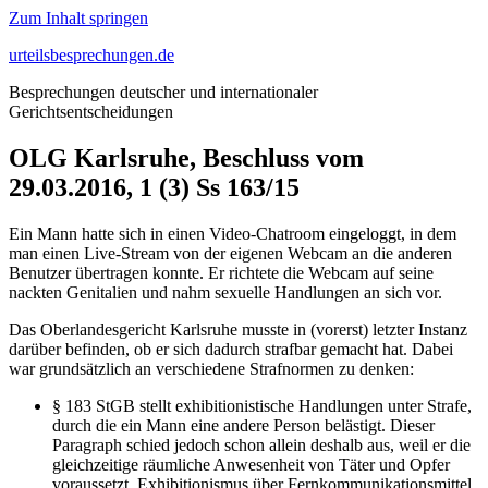
Zum Inhalt springen
urteilsbesprechungen.de
Besprechungen deutscher und internationaler
Gerichtsentscheidungen
OLG Karlsruhe, Beschluss vom
29.03.2016, 1 (3) Ss 163/15
Ein Mann hatte sich in einen Video-Chatroom eingeloggt, in dem
man einen Live-Stream von der eigenen Webcam an die anderen
Benutzer übertragen konnte. Er richtete die Webcam auf seine
nackten Genitalien und nahm sexuelle Handlungen an sich vor.
Das Oberlandesgericht Karlsruhe musste in (vorerst) letzter Instanz
darüber befinden, ob er sich dadurch strafbar gemacht hat. Dabei
war grundsätzlich an verschiedene Strafnormen zu denken:
§ 183 StGB stellt exhibitionistische Handlungen unter Strafe,
durch die ein Mann eine andere Person belästigt. Dieser
Paragraph schied jedoch schon allein deshalb aus, weil er die
gleichzeitige räumliche Anwesenheit von Täter und Opfer
voraussetzt. Exhibitionismus über Fernkommunikationsmittel