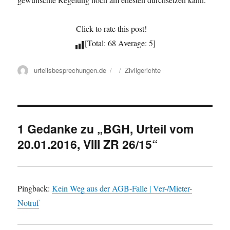
Click to rate this post!
[Total: 68 Average: 5]
Autor
Veröffentlicht
Kategorien
urteilsbesprechungen.de
Zivilgerichte
am
1 Gedanke zu „BGH, Urteil vom
20.01.2016, VIII ZR 26/15“
Pingback:
Kein Weg aus der AGB-Falle | Ver-/Mieter-
Notruf