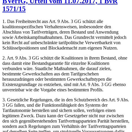
BVerfG, Urteil vom 11.07.2017, 1 BvR
1571/15
1. Das Freiheitsrecht aus Art. 9 Abs. 3 GG schützt alle
koalitionsspezifischen Verhaltensweisen, insbesondere den
Abschluss von Tarifverträgen, deren Bestand und Anwendung
sowie Arbeitskampfmaßnahmen. Das Grundrecht vermittelt jedoch
kein Recht auf unbeschränkte tarifpolitische Verwertbarkeit von
Schlüsselpositionen und Blockademacht zum eigenen Nutzen.
2. Art. 9 Abs. 3 GG schützt die Koalitionen in ihrem Bestand, ohne
dass damit eine Bestandsgarantie für einzelne Koalitionen
verbunden wäre. Staatliche Maßnahmen, die darauf zielen,
bestimmte Gewerkschaften aus dem Tarifgeschehen
herauszudrängen oder bestimmten Gewerkschaftstypen die
Existenzgrundlage zu entziehen, sind mit Art. 9 Abs. 3 GG ebenso
unvereinbar wie die Vorgabe eines bestimmten Profils.
3. Gesetzliche Regelungen, die in den Schutzbereich des Art. 9 Abs.
3 GG fallen, und die Funktionsfähigkeit des Systems der
Tarifautonomie herstellen und sichern sollen, verfolgen einen
legitimen Zweck. Dazu kann der Gesetzgeber nicht nur zwischen
den sich gegenüberstehenden Tarifvertragsparteien Parität herstellen,
sondern auch Regelungen zum Verhältnis der Tarifvertragsparteien
auf derselben Seite treffen, um strukturelle Voraussetzungen dafür