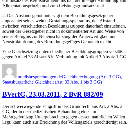
Grundsatz des Berufsbeamtentums dar, der in enger Anbindung zum
Alimentationsprinzip und zum Leistungsgrundsatz steht.
2. Das Abstandsgebot untersagt dem Besoldungsgesetzgeber
ungeachtet seines weiten Gestaltungsspielraums, den Abstand
zwischen verschiedenen Besoldungsgruppen dauerhaft einzuebnen,
soweit der Gesetzgeber nicht in dokumentierter Art und Weise von
seiner Befugnis zur Neueinschätzung der Ämterwertigkeit und
Neustrukturierung des Besoldungsgefüges Gebrauch macht.
Eine Gleichsetzung unterschiedlicher Besoldungsgruppen verstößt
gegen Artikel 33 Absatz 5 in Verbindung mit Artikel 3 Absatz 1 GG.
Autor
Veröffentlicht
Kategorien
am
urteilsbesprechungen.de
Gleichberechtigung (Art. 3 GG)
,
Staatsbürgerliche Gleichheit (Art. 33 Abs. 1 bis 3 GG)
BVerfG, 23.03.2011, 2 BvR 882/09
Der schwerwiegende Eingriff in das Grundrecht aus Art. 2 Abs. 2
GG, der in der medizinischen Behandlung eines im
Maßregelvollzug Untergebrachten gegen dessen natürlichen Willen
liegt, kann auch zur Erreichung des Vollzugsziels gerechtfertigt sein.