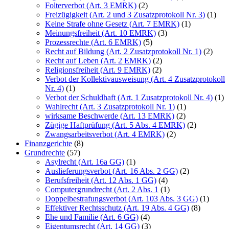
Folterverbot (Art. 3 EMRK)
(2)
Freizügigkeit (Art. 2 und 3 Zusatzprotokoll Nr. 3)
(1)
Keine Strafe ohne Gesetz (Art. 7 EMRK)
(1)
Meinungsfreiheit (Art. 10 EMRK)
(3)
Prozessrechte (Art. 6 EMRK)
(5)
Recht auf Bildung (Art. 2 Zusatzprotokoll Nr. 1)
(2)
Recht auf Leben (Art. 2 EMRK)
(2)
Religionsfreiheit (Art. 9 EMRK)
(2)
Verbot der Kollektivausweisung (Art. 4 Zusatzprotokoll
Nr. 4)
(1)
Verbot der Schuldhaft (Art. 1 Zusatzprotokoll Nr. 4)
(1)
Wahlrecht (Art. 3 Zusatzprotokoll Nr. 1)
(1)
wirksame Beschwerde (Art. 13 EMRK)
(2)
Zügige Haftprüfung (Art. 5 Abs. 4 EMRK)
(2)
Zwangsarbeitsverbot (Art. 4 EMRK)
(2)
Finanzgerichte
(8)
Grundrechte
(57)
Asylrecht (Art. 16a GG)
(1)
Auslieferungsverbot (Art. 16 Abs. 2 GG)
(2)
Berufsfreiheit (Art. 12 Abs. 1 GG)
(4)
Computergrundrecht (Art. 2 Abs. 1
(1)
Doppelbestrafungsverbot (Art. 103 Abs. 3 GG)
(1)
Effektiver Rechtsschutz (Art. 19 Abs. 4 GG)
(8)
Ehe und Familie (Art. 6 GG)
(4)
Eigentumsrecht (Art. 14 GG)
(3)