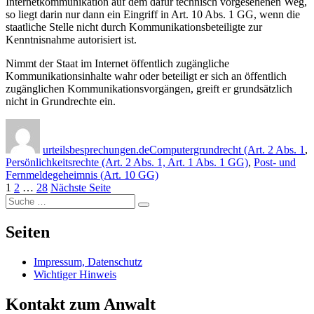
Internetkommunikation auf dem dafür technisch vorgesehenen Weg,
so liegt darin nur dann ein Eingriff in Art. 10 Abs. 1 GG, wenn die
staatliche Stelle nicht durch Kommunikationsbeteiligte zur
Kenntnisnahme autorisiert ist.
Nimmt der Staat im Internet öffentlich zugängliche
Kommunikationsinhalte wahr oder beteiligt er sich an öffentlich
zugänglichen Kommunikationsvorgängen, greift er grundsätzlich
nicht in Grundrechte ein.
Autor
Veröffentlicht
Kategorien
am
urteilsbesprechungen.de
Computergrundrecht (Art. 2 Abs. 1
,
Persönlichkeitsrechte (Art. 2 Abs. 1, Art. 1 Abs. 1 GG)
,
Post- und
Fernmeldegeheimnis (Art. 10 GG)
Beitragsnavigation
Seite
Seite
Seite
1
2
…
28
Nächste Seite
Suche
Suche
nach:
Seiten
Impressum, Datenschutz
Wichtiger Hinweis
Kontakt zum Anwalt