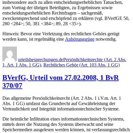
insbesondere auch zu allen entscheidungserheblichen Tatsachen,
zum Vortrag der übrigen Beteiligten, zu Ergebnissen sowie
entscheidungserheblichen Rechtsfragen – sachgemäß,
zweckentsprechend und erschöpfend zu erklären (vgl. BVerfGE 50,
280 <284>; 50, 381 <384>; 89, 28 <35>).
Hinweis: Bevor eine Verletzung des rechtlichen Gehörs gerügt
werden kann, ist regelmäßig eine
Anhörungsrüge
notwendig.
Autor
Veröffentlicht
Kategorien
am
urteilsbesprechungen.de
Persönlichkeitsrechte (Art. 2 Abs.
1, Art. 1 Abs. 1 GG)
,
Rechtliches Gehör (Art. 103 Abs. 1 GG)
BVerfG, Urteil vom 27.02.2008, 1 BvR
370/07
Das allgemeine Persönlichkeitsrecht (Art. 2 Abs. 1 i.V.m. Art. 1
Abs. 1 GG) umfasst das Grundrecht auf Gewährleistung der
Vertraulichkeit und Integrität informationstechnischer Systeme.
Die heimliche Infiltration eines informationstechnischen Systems,
mittels derer die Nutzung des Systems überwacht und seine
Speichermedien ausgelesen werden können, ist verfassungsrechtlich