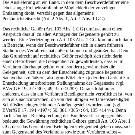
Die Auslieferung an ein Land, in dem dem Beschwerdeführer eine
lebenslange Freiheitsstrafe ohne Möglichkeit der vorzeitigen
Entlassung droht, verstößt gegen das allgemeine
Persönlichkeitsrecht (Art. 2 Abs. 1, Art. 1 Abs. 1 GG).
Das rechtliche Gehör (Art. 103 Abs. 1 GG) umfasst auch einen
Anspruch darauf, zu allen Anträgen der Gegenseite gehört zu
werden. Eine Verletzung von Art. 103 Abs. 1 GG kommt auch dann
in Betracht, wenn der Beschwerdeführer sich in einem früheren
Stadium des Verfahrens hat äußern können und geäußert hat. Denn
das Grundrecht auf rechtliches Gehör erschöpft sich nicht darin,
einem Betroffenen die Gelegenheit zu gewährleisten, dass er im
Verfahren überhaupt gehört wird, sondern gewährleistet die
Gelegenheit, sich zu dem der Entscheidung zugrunde liegenden
Sachverhalt zu äußern, also grundsätzlich zu jeder dem Gericht zur
Entscheidung unterbreiteten Stellungnahme der Gegenseite (vgl.
BVerfGE 19, 32 <36>; 49, 325 <328>). Daraus folgt unter
anderem, dass ein am Verfahren Beteiligter nicht verpflichtet ist, von
sich aus nachzuforschen, ob von den übrigen Verfahrensbeteiligten
Schriftsätze eingereicht oder Anträge gestellt worden sind (vgl.
BVerfGE 17, 194 <197>; 50, 381 <385>; 64, 135 <144>). Denn
nach ständiger Rechtsprechung des Bundesverfassungsgerichts
bedeutet die Gewährung rechtlichen Gehörs gemäß Art. 103 Abs. 1
GG, dass das Gericht dem Beteiligten Gelegenheit geben muss, sich
zum Gegenstand des Verfahrens sowie zum Verfahren selbst –