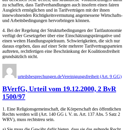
zu schaffen, dass Tarifverhandlungen auch insofern einen fairen
Ausgleich ermöglichen und in Tarifverträgen mit der ihnen
innewohnenden Richtigkeitsvermutung angemessene Wirtschafts-
und Arbeitsbedingungen hervorbringen können.
4. Bei der Regelung der Strukturbedingungen der Tarifautonomie
verfügt der Gesetzgeber über eine Einschätzungsprärogative und
einen weiten Handlungsspielraum. Schwierigkeiten, die sich nur
daraus ergeben, dass auf einer Seite mehrere Tarifvertragsparteien
auftreten, rechtfertigen eine Beschränkung der Koalitionsfreiheit
grundsätzlich nicht.
Autor
Veröffentlicht
Kategorien
am
urteilsbesprechungen.de
Vereinigungsfreiheit (Art. 9 GG)
BVerfG, Urteil vom 19.12.2000, 2 BvR
1500/97
1. Eine Religionsgemeinschaft, die Körperschaft des öffentlichen
Rechts werden will (Art. 140 GG i. V. m. Art. 137 Abs. 5 Satz 2
WRV), muss rechtstreu sein.
a) Sie muss die Gewähr dafür bieten, dass sie das geltende Recht