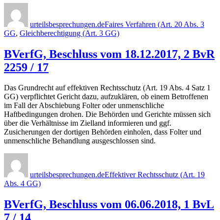
Autor
Veröffentlicht
Kategorien
am
urteilsbesprechungen.de
Faires Verfahren (Art. 20 Abs. 3
GG
,
Gleichberechtigung (Art. 3 GG)
BVerfG, Beschluss vom 18.12.2017, 2 BvR
2259 / 17
Das Grundrecht auf effektiven Rechtsschutz (Art. 19 Abs. 4 Satz 1
GG) verpflichtet Gericht dazu, aufzuklären, ob einem Betroffenen
im Fall der Abschiebung Folter oder unmenschliche
Haftbedingungen drohen. Die Behörden und Gerichte müssen sich
über die Verhältnisse im Zielland informieren und ggf.
Zusicherungen der dortigen Behörden einholen, dass Folter und
unmenschliche Behandlung ausgeschlossen sind.
Autor
Veröffentlicht
Kategorien
am
urteilsbesprechungen.de
Effektiver Rechtsschutz (Art. 19
Abs. 4 GG)
BVerfG, Beschluss vom 06.06.2018, 1 BvL
7 / 14