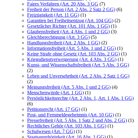
Faires Verfahren (Art. 20 Abs. 3 GG
(7)
Freiheit der Person (Art. 2 Abs. 2 Satz 2 GG)
(6)
Freizügigkeit (Art. 11 GG)
(1)
Garantien bei Freiheitsentzug (Art. 104 GG)
(2)
Gesetzlicher Richter (Art. 101 Abs. 1 GG)
(1)
Glaubensfreiheit (Art. 4 Abs. 1 und 2 GG)
(3)
Gleichberechtigung (Art. 3 GG)
(5)
Handlungsfreiheit (Art. 2 Abs. 1 GG)
(2)
Informationsfreiheit (Art. 5 Abs. 1 und 2 GG)
(1)
Keine Strafe ohne Gesetz (Art. 103 Abs. 2 GG)
(1)
Kriegsdienstverweigerung (Art. 4 Abs. 3 GG)
(1)
Kunst- und Wissenschaftsfreiheit (Art. 5 Abs. 3 GG)
(2)
Leben und Unversehrtheit (Art. 2 Abs. 2 Satz 1 GG)
(2)
Meinungsfreiheit (Art. 5 Abs. 1 und 2 GG)
(4)
Menschenwürde (Art. 1 GG)
(1)
Persönlichkeitsrechte (Art. 2 Abs. 1, Art. 1 Abs. 1 GG)
(6)
Petitionsrecht (Art. 17 GG)
(1)
Post- und Fernmeldegeheimnis (Art. 10 GG)
(1)
Pressefreiheit (Art. 5 Abs. 1 Satz 2 und Abs. 2 GG)
(1)
Rechtliches Gehör (Art. 103 Abs. 1 GG)
(1)
Schulwesen (Art. 7 GG)
(1)
Staatsangehörigkeit (Art. 16 Abs. 1 GG)
(1)