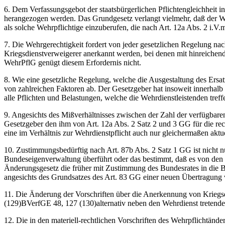
6. Dem Verfassungsgebot der staatsbürgerlichen Pflichtengleichheit 
herangezogen werden. Das Grundgesetz verlangt vielmehr, daß der Wehrp
als solche Wehrpflichtige einzuberufen, die nach Art. 12a Abs. 2 i.
7. Die Wehrgerechtigkeit fordert von jeder gesetzlichen Regelung na
Kriegsdienstverweigerer anerkannt werden, bei denen mit hinreichend
WehrPflG genügt diesem Erfordernis nicht.
8. Wie eine gesetzliche Regelung, welche die Ausgestaltung des Ersat
von zahlreichen Faktoren ab. Der Gesetzgeber hat insoweit innerhalb 
alle Pflichten und Belastungen, welche die Wehrdienstleistenden treff
9. Angesichts des Mißverhältnisses zwischen der Zahl der verfügbaren
Gesetzgeber den ihm von Art. 12a Abs. 2 Satz 2 und 3 GG für die rech
eine im Verhältnis zur Wehrdienstpflicht auch nur gleichermaßen aktu
10. Zustimmungsbedürftig nach Art. 87b Abs. 2 Satz 1 GG ist nicht nu
Bundeseigenverwaltung überführt oder das bestimmt, daß es von den 
Änderungsgesetz die früher mit Zustimmung des Bundesrates in die B
angesichts des Grundsatzes des Art. 83 GG einer neuen Übertragung
11. Die Änderung der Vorschriften über die Anerkennung von Kriegsd
(129)BVerfGE 48, 127 (130)alternativ neben den Wehrdienst tretenden
12. Die in den materiell-rechtlichen Vorschriften des Wehrpflichtä