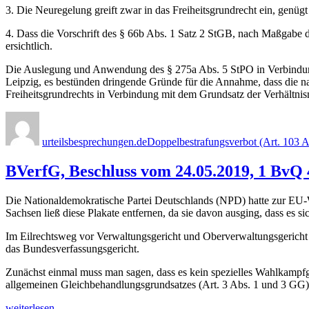
3. Die Neuregelung greift zwar in das Freiheitsgrundrecht ein, genüg
4. Dass die Vorschrift des § 66b Abs. 1 Satz 2 StGB, nach Maßgabe d
ersichtlich.
Die Auslegung und Anwendung des § 275a Abs. 5 StPO in Verbindung
Leipzig, es bestünden dringende Gründe für die Annahme, dass die 
Freiheitsgrundrechts in Verbindung mit dem Grundsatz der Verhältnis
Autor
Veröffentlicht
Kategorien
am
urteilsbesprechungen.de
Doppelbestrafungsverbot (Art. 103 
BVerfG, Beschluss vom 24.05.2019, 1 BvQ
Die Nationaldemokratische Partei Deutschlands (NPD) hatte zur EU-Wah
Sachsen ließ diese Plakate entfernen, da sie davon ausging, dass es s
Im Eilrechtsweg vor Verwaltungsgericht und Oberverwaltungsgericht 
das Bundesverfassungsgericht.
Zunächst einmal muss man sagen, dass es kein spezielles Wahlkampfgr
allgemeinen Gleichbehandlungsgrundsatzes (Art. 3 Abs. 1 und 3 GG) i
„BVerfG,
weiterlesen