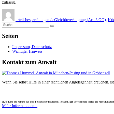
zulässig.
Autor
Veröffentlicht
Kategorien
am
urteilsbesprechungen.de
Gleichberechtigung (Art. 3 GG)
,
Kri
Suche
Suche
nach:
Seiten
Impressum, Datenschutz
Wichtiger Hinweis
Kontakt zum Anwalt
Wenn Sie selbst Hilfe in einer rechtlichen Angelegenheit brauchen, 
(1,79 Euro pro Minute aus dem Festnetz der Deutschen Telekom, ggf. abweichende Preise aus Mobilfunknetz
Mehr Informationen...