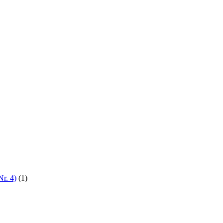
Nr. 4)
(1)