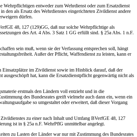
 die Wehrpflichtigen entweder zum Wehrdienst oder zum Ersatzdienst
in den als Ersatz des Wehrdienstes eingerichteten Zivildienst andere
erweigern dürfen.
BVerfGE 48, 127 (129)GG, daß nur solche Wehrpflichtige als
etzungen des Art. 4 Abs. 3 Satz 1 GG erfüllt sind. § 25a Abs. 1 n.F.
schaffen sein muß, wenn sie der Verfassung entsprechen soll, hängt
ltungsfreiheit. Außer der Pflicht, Waffendienst zu leisten, kann er
 Einsatzplätze im Zivildienst sowie im Hinblick darauf, daß der
 ausgeschöpft hat, kann die Ersatzdienstpflicht gegenwärtig nicht als
materie erstmals den Ländern voll entzieht und in die
Zustimmung des Bundesrates greift vielmehr auch dann ein, wenn ein
ltungsaufgabe so umgestaltet oder erweitert, daß dieser Vorgang
 Zivildienstes zu einer nach Inhalt und Umfang BVerfGE 48, 127
rung ist in § 25a n.F. WehrPflG unmittelbar angelegt.
gkeiten zu Lasten der Länder war nur mit Zustimmung des Bundesrates