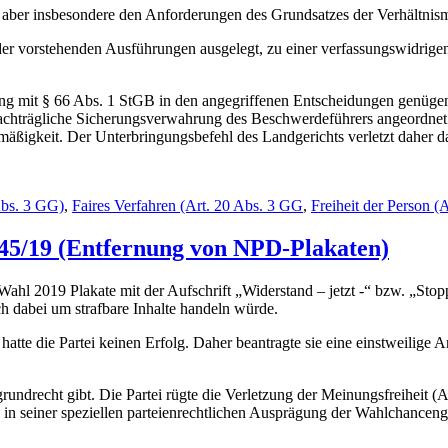
t aber insbesondere den Anforderungen des Grundsatzes der Verhältnismä
er vorstehenden Ausführungen ausgelegt, zu einer verfassungswidrigen
 mit § 66 Abs. 1 StGB in den angegriffenen Entscheidungen genügen 
nachträgliche Sicherungsverwahrung des Beschwerdeführers angeordnet
mäßigkeit. Der Unterbringungsbefehl des Landgerichts verletzt daher 
Abs. 3 GG)
,
Faires Verfahren (Art. 20 Abs. 3 GG
,
Freiheit der Person (
 45/19 (Entfernung von NPD-Plakaten)
l 2019 Plakate mit der Aufschrift „Widerstand – jetzt -“ bzw. „Stoppt 
ich dabei um strafbare Inhalte handeln würde.
hatte die Partei keinen Erfolg. Daher beantragte sie eine einstweili
undrecht gibt. Die Partei rügte die Verletzung der Meinungsfreiheit (
n seiner speziellen parteienrechtlichen Ausprägung der Wahlchancengl