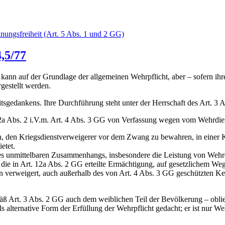
nungsfreiheit (Art. 5 Abs. 1 und 2 GG)
,5/77
kann auf der Grundlage der allgemeinen Wehrpflicht, aber – sofern ihre
gestellt werden.
tsgedankens. Ihre Durchführung steht unter der Herrschaft des Art. 3 
2a Abs. 2 i.V.m. Art. 4 Abs. 3 GG von Verfassung wegen vom Wehrdiens
in, den Kriegsdienstverweigerer vor dem Zwang zu bewahren, in einer
etet.
 unmittelbaren Zusammenhangs, insbesondere die Leistung von Wehrdien
ie in Art. 12a Abs. 2 GG erteilte Ermächtigung, auf gesetzlichem Wege
 verweigert, auch außerhalb des von Art. 4 Abs. 3 GG geschützten Kern
mäß Art. 3 Abs. 2 GG auch dem weiblichen Teil der Bevölkerung – oblie
 alternative Form der Erfüllung der Wehrpflicht gedacht; er ist nur We