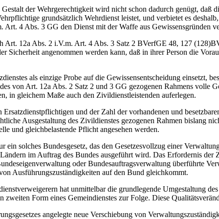
in Gestalt der Wehrgerechtigkeit wird nicht schon dadurch genügt, daß
flichtige grundsätzlich Wehrdienst leistet, und verbietet es deshalb, 
V.m. Art. 4 Abs. 3 GG den Dienst mit der Waffe aus Gewissensgründen v
ch Art. 12a Abs. 2 i.V.m. Art. 4 Abs. 3 Satz 2 BVerfGE 48, 127 (128)
er Sicherheit angenommen werden kann, daß in ihrer Person die Vorauss
zdienstes als einzige Probe auf die Gewissensentscheidung einsetzt, be
des von Art. 12a Abs. 2 Satz 2 und 3 GG gezogenen Rahmens volle Gesta
en, in gleichem Maße auch den Zivildienstleistenden auferlegen.
 Ersatzdienstpflichtigen und der Zahl der vorhandenen und besetzbaren
tliche Ausgestaltung des Zivildienstes gezogenen Rahmen bislang nicht
elle und gleichbelastende Pflicht angesehen werden.
r ein solches Bundesgesetz, das den Gesetzesvollzug einer Verwaltungs
Ländern im Auftrag des Bundes ausgeführt wird. Das Erfordernis der 
undeseigenverwaltung oder Bundesauftragsverwaltung überführte Verwa
 von Ausführungszuständigkeiten auf den Bund gleichkommt.
ienstverweigerern hat unmittelbar die grundlegende Umgestaltung des
 zweiten Form eines Gemeindienstes zur Folge. Diese Qualitätsverände
nderungsgesetzes angelegte neue Verschiebung von Verwaltungszuständi