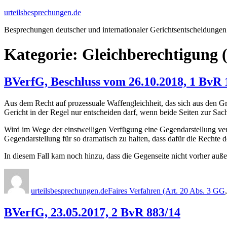
Zum
urteilsbesprechungen.de
Inhalt
Besprechungen deutscher und internationaler Gerichtsentscheidungen
springen
Kategorie:
Gleichberechtigung 
BVerfG, Beschluss vom 26.10.2018, 1 BvR 
Aus dem Recht auf prozessuale Waffengleichheit, das sich aus den Gru
Gericht in der Regel nur entscheiden darf, wenn beide Seiten zur S
Wird im Wege der einstweiligen Verfügung eine Gegendarstellung verl
Gegendarstellung für so dramatisch zu halten, dass dafür die Rechte d
In diesem Fall kam noch hinzu, dass die Gegenseite nicht vorher auß
Autor
Veröffentlicht
Kategorien
am
urteilsbesprechungen.de
Faires Verfahren (Art. 20 Abs. 3 GG
BVerfG, 23.05.2017, 2 BvR 883/14