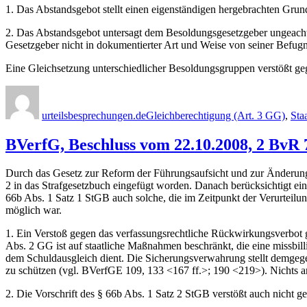
1. Das Abstandsgebot stellt einen eigenständigen hergebrachten Gru
2. Das Abstandsgebot untersagt dem Besoldungsgesetzgeber ungeacht
Gesetzgeber nicht in dokumentierter Art und Weise von seiner Befu
Eine Gleichsetzung unterschiedlicher Besoldungsgruppen verstößt ge
Autor
Veröffentlicht
Kategorien
am
urteilsbesprechungen.de
Gleichberechtigung (Art. 3 GG)
,
Sta
BVerfG, Beschluss vom 22.10.2008, 2 BvR 
Durch das Gesetz zur Reform der Führungsaufsicht und zur Änderung d
2 in das Strafgesetzbuch eingefügt worden. Danach berücksichtigt ei
66b Abs. 1 Satz 1 StGB auch solche, die im Zeitpunkt der Verurteil
möglich war.
1. Ein Verstoß gegen das verfassungsrechtliche Rückwirkungsverbot
Abs. 2 GG ist auf staatliche Maßnahmen beschränkt, die eine missbill
dem Schuldausgleich dient. Die Sicherungsverwahrung stellt demgege
zu schützen (vgl. BVerfGE 109, 133 <167 ff.>; 190 <219>). Nichts an
2. Die Vorschrift des § 66b Abs. 1 Satz 2 StGB verstößt auch nicht ge