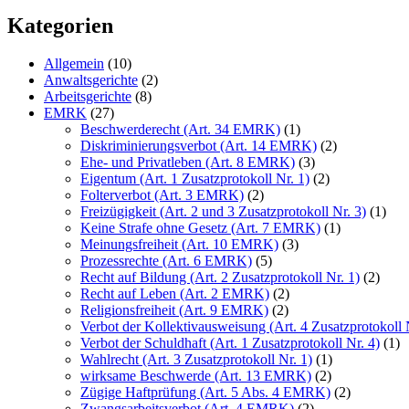
Kategorien
Allgemein
(10)
Anwaltsgerichte
(2)
Arbeitsgerichte
(8)
EMRK
(27)
Beschwerderecht (Art. 34 EMRK)
(1)
Diskriminierungsverbot (Art. 14 EMRK)
(2)
Ehe- und Privatleben (Art. 8 EMRK)
(3)
Eigentum (Art. 1 Zusatzprotokoll Nr. 1)
(2)
Folterverbot (Art. 3 EMRK)
(2)
Freizügigkeit (Art. 2 und 3 Zusatzprotokoll Nr. 3)
(1)
Keine Strafe ohne Gesetz (Art. 7 EMRK)
(1)
Meinungsfreiheit (Art. 10 EMRK)
(3)
Prozessrechte (Art. 6 EMRK)
(5)
Recht auf Bildung (Art. 2 Zusatzprotokoll Nr. 1)
(2)
Recht auf Leben (Art. 2 EMRK)
(2)
Religionsfreiheit (Art. 9 EMRK)
(2)
Verbot der Kollektivausweisung (Art. 4 Zusatzprotokoll 
Verbot der Schuldhaft (Art. 1 Zusatzprotokoll Nr. 4)
(1)
Wahlrecht (Art. 3 Zusatzprotokoll Nr. 1)
(1)
wirksame Beschwerde (Art. 13 EMRK)
(2)
Zügige Haftprüfung (Art. 5 Abs. 4 EMRK)
(2)
Zwangsarbeitsverbot (Art. 4 EMRK)
(2)