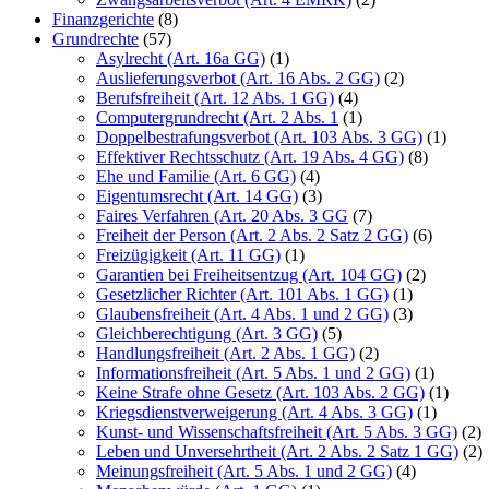
Finanzgerichte
(8)
Grundrechte
(57)
Asylrecht (Art. 16a GG)
(1)
Auslieferungsverbot (Art. 16 Abs. 2 GG)
(2)
Berufsfreiheit (Art. 12 Abs. 1 GG)
(4)
Computergrundrecht (Art. 2 Abs. 1
(1)
Doppelbestrafungsverbot (Art. 103 Abs. 3 GG)
(1)
Effektiver Rechtsschutz (Art. 19 Abs. 4 GG)
(8)
Ehe und Familie (Art. 6 GG)
(4)
Eigentumsrecht (Art. 14 GG)
(3)
Faires Verfahren (Art. 20 Abs. 3 GG
(7)
Freiheit der Person (Art. 2 Abs. 2 Satz 2 GG)
(6)
Freizügigkeit (Art. 11 GG)
(1)
Garantien bei Freiheitsentzug (Art. 104 GG)
(2)
Gesetzlicher Richter (Art. 101 Abs. 1 GG)
(1)
Glaubensfreiheit (Art. 4 Abs. 1 und 2 GG)
(3)
Gleichberechtigung (Art. 3 GG)
(5)
Handlungsfreiheit (Art. 2 Abs. 1 GG)
(2)
Informationsfreiheit (Art. 5 Abs. 1 und 2 GG)
(1)
Keine Strafe ohne Gesetz (Art. 103 Abs. 2 GG)
(1)
Kriegsdienstverweigerung (Art. 4 Abs. 3 GG)
(1)
Kunst- und Wissenschaftsfreiheit (Art. 5 Abs. 3 GG)
(2)
Leben und Unversehrtheit (Art. 2 Abs. 2 Satz 1 GG)
(2)
Meinungsfreiheit (Art. 5 Abs. 1 und 2 GG)
(4)