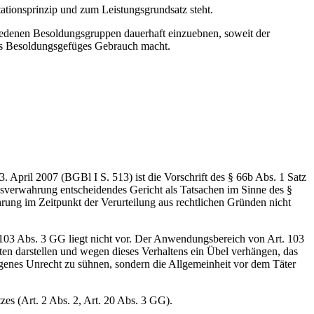
ationsprinzip und zum Leistungsgrundsatz steht.
iedenen Besoldungsgruppen dauerhaft einzuebnen, soweit der
des Besoldungsgefüges Gebrauch macht.
April 2007 (BGBl I S. 513) ist die Vorschrift des § 66b Abs. 1 Satz
gsverwahrung entscheidendes Gericht als Tatsachen im Sinne des §
rung im Zeitpunkt der Verurteilung aus rechtlichen Gründen nicht
 103 Abs. 3 GG liegt nicht vor. Der Anwendungsbereich von Art. 103
lten darstellen und wegen dieses Verhaltens ein Übel verhängen, das
genes Unrecht zu sühnen, sondern die Allgemeinheit vor dem Täter
zes (Art. 2 Abs. 2, Art. 20 Abs. 3 GG).