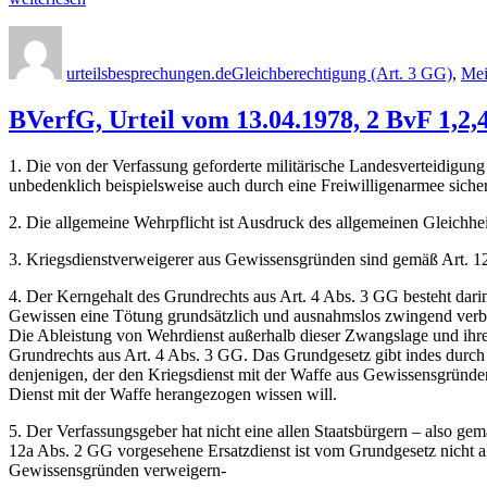
Beschluss
Autor
Veröffentlicht
Kategorien
vom
am
24.05.2019,
urteilsbesprechungen.de
Gleichberechtigung (Art. 3 GG)
,
Mei
1
BvQ
BVerfG, Urteil vom 13.04.1978, 2 BvF 1,2,4
45/19
(Entfernung
von
1. Die von der Verfassung geforderte militärische Landesverteidigung 
NPD-
unbedenklich beispielsweise auch durch eine Freiwilligenarmee sicher
Plakaten)“
2. Die allgemeine Wehrpflicht ist Ausdruck des allgemeinen Gleichhei
3. Kriegsdienstverweigerer aus Gewissensgründen sind gemäß Art. 1
4. Der Kerngehalt des Grundrechts aus Art. 4 Abs. 3 GG besteht dar
Gewissen eine Tötung grundsätzlich und ausnahmslos zwingend verbi
Die Ableistung von Wehrdienst außerhalb dieser Zwangslage und ihres
Grundrechts aus Art. 4 Abs. 3 GG. Das Grundgesetz gibt indes durch d
denjenigen, der den Kriegsdienst mit der Waffe aus Gewissensgründen
Dienst mit der Waffe herangezogen wissen will.
5. Der Verfassungsgeber hat nicht eine allen Staatsbürgern – also ge
12a Abs. 2 GG vorgesehene Ersatzdienst ist vom Grundgesetz nicht als
Gewissensgründen verweigern-