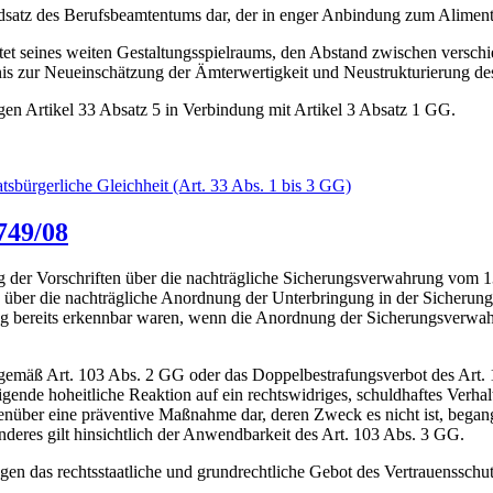
ndsatz des Berufsbeamtentums dar, der in enger Anbindung zum Aliment
et seines weiten Gestaltungsspielraums, den Abstand zwischen versch
gnis zur Neueinschätzung der Ämterwertigkeit und Neustrukturierung 
gen Artikel 33 Absatz 5 in Verbindung mit Artikel 3 Absatz 1 GG.
atsbürgerliche Gleichheit (Art. 33 Abs. 1 bis 3 GG)
749/08
er Vorschriften über die nachträgliche Sicherungsverwahrung vom 13. 
n über die nachträgliche Anordnung der Unterbringung in der Sicherun
ung bereits erkennbar waren, wenn die Anordnung der Sicherungsverwah
 gemäß Art. 103 Abs. 2 GG oder das Doppelbestrafungsverbot des Art.
igende hoheitliche Reaktion auf ein rechtswidriges, schuldhaftes Verha
nüber eine präventive Maßnahme dar, deren Zweck es nicht ist, began
deres gilt hinsichtlich der Anwendbarkeit des Art. 103 Abs. 3 GG.
gen das rechtsstaatliche und grundrechtliche Gebot des Vertrauensschut