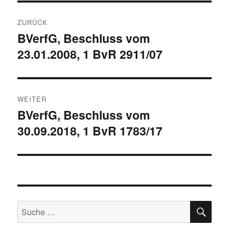
Beitragsnavigation
ZURÜCK
BVerfG, Beschluss vom
Vorheriger
23.01.2008, 1 BvR 2911/07
Beitrag:
WEITER
BVerfG, Beschluss vom
Nächster
30.09.2018, 1 BvR 1783/17
Beitrag:
SU
Suche
nach: